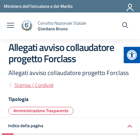
Vai ai contenuti
Vai al menu di navigazione
Vai al footer
Ministero dell'Istruzione e del Merito
Convitto Nazionale Statale
Giordano Bruno
Allegati avviso collaudatore
Apr
progetto Forclass
Allegati avviso collaudatore progetto Forclass
Stampa / Condividi
Tipologia
Amministrazione Trasparente
Indice della pagina