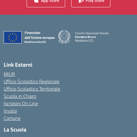
App Store
Play Store
Convitto Nazionale Statale
Giordano Bruno
Maddaloni (CE)
— Visita la pagina iniziale della scuola
Link Esterni
MIUR
Ufficio Scolastico Regionale
Ufficio Scolastico Territoriale
Scuola in Chiaro
Iscrizioni On Line
Invalsi
Comune
La Scuola