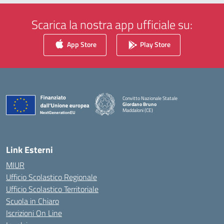
Scarica la nostra app ufficiale su:
App Store
Play Store
Convitto Nazionale Statale
Giordano Bruno
Maddaloni (CE)
— Visita la pagina iniziale della scuola
Link Esterni
MIUR
Ufficio Scolastico Regionale
Ufficio Scolastico Territoriale
Scuola in Chiaro
Iscrizioni On Line