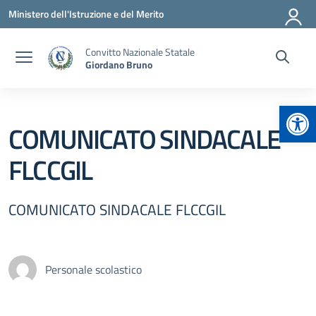
Vai ai contenuti
Vai al menu di navigazione
Vai al footer
Ministero dell'Istruzione e del Merito
Convitto Nazionale Statale
Giordano Bruno
Apr
COMUNICATO SINDACALE
FLCCGIL
COMUNICATO SINDACALE FLCCGIL
Personale scolastico