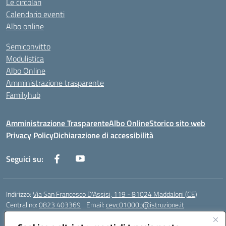
Le circolari
Calendario eventi
Albo online
Semiconvitto
Modulistica
Albo Online
Amministrazione trasparente
Familyhub
Amministrazione Trasparente
Albo Online
Storico sito web
Privacy Policy
Dichiarazione di accessibilità
Seguici su:
Indirizzo:
Via San Francesco D'Assisi, 119 - 81024 Maddaloni (CE)
Centralino:
0823 403369
Email:
cevc01000b@istruzione.it
Posta elettronica certificata (PEC):
cevc01000b@pec.istruzione.it