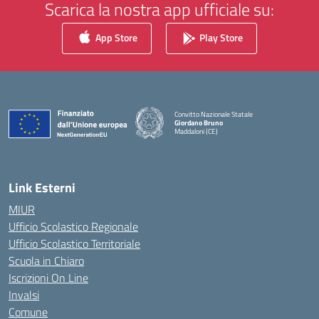
Scarica la nostra app ufficiale su:
App Store
Play Store
Convitto Nazionale Statale
Giordano Bruno
Maddaloni (CE)
— Visita la pagina iniziale della scuola
Link Esterni
MIUR
Ufficio Scolastico Regionale
Ufficio Scolastico Territoriale
Scuola in Chiaro
Iscrizioni On Line
Invalsi
Comune