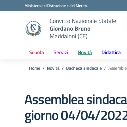
Vai ai contenuti
Vai al menu di navigazione
Vai al footer
Ministero dell'Istruzione e del Merito
Convitto Nazionale Statale
Giordano Bruno
Maddaloni (CE)
Scuola
Servizi
Novità
Didattica
Home
Novità
Bacheca sindacale
Assemblea
Assemblea sindaca
giorno 04/04/2022. 