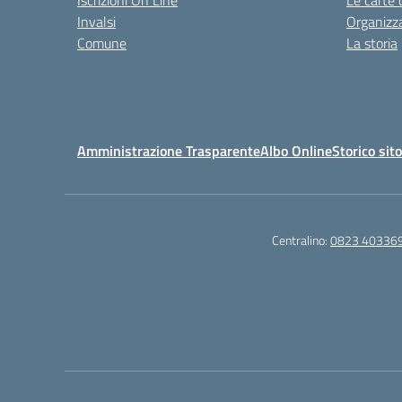
Iscrizioni On Line
Le carte 
Invalsi
Organizz
Comune
La storia
Amministrazione Trasparente
Albo Online
Storico sit
Centralino:
0823 40336