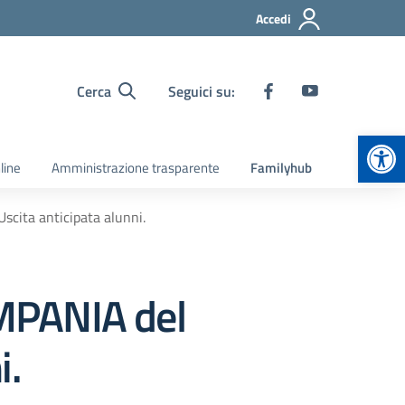
Accedi
Cerca
Seguici su:
Apr
line
Amministrazione trasparente
Familyhub
cita anticipata alunni.
MPANIA del
i.