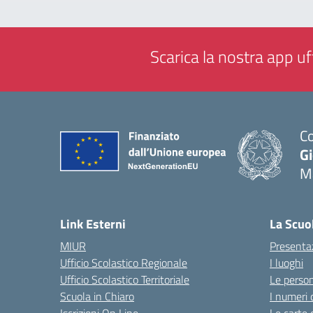
Scarica la nostra app uff
Co
G
M
— 
Link Esterni
La Scuo
MIUR
Presenta
Ufficio Scolastico Regionale
I luoghi
Ufficio Scolastico Territoriale
Le perso
Scuola in Chiaro
I numeri 