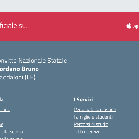
iciale su:
App
nvitto Nazionale Statale
iordano Bruno
addaloni (CE)
Visita la pagina iniziale della scuola
la
I Servizi
zione
Personale scolastico
Famiglie e studenti
ne
Percorsi di studio
della scuola
Tutti i servizi