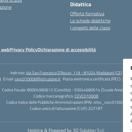
della scuola
Didattica
azione
Offerta formativa
Le schede didattiche
I progetti delle classi
o web
Privacy Policy
Dichiarazione di accessibilità
Indirizzo:
Via San Francesco D'Assisi, 119 - 81024 Maddaloni (CE)
9
Email:
cevc01000b@istruzione.it
Posta elettronica certificata (PEC):
cevc0
Codice fiscale: 80004990612 (Convitto) - 93044680614 (Scuole Annesse)
Codice meccanografico:
CEVC01000B
Codice Indice delle Pubbliche Amministrazioni (IPA): istsc_cevc01000b
Codice unico di fatturazione (CUF): ZUT1RT
Hosting & Powered by 3D Solution S.r.l.