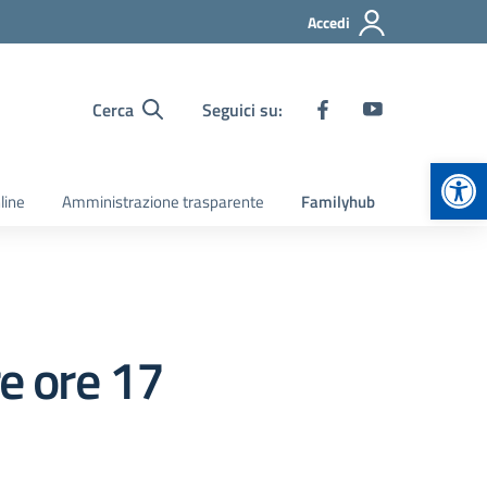
Accedi
Cerca
Seguici su:
Apr
line
Amministrazione trasparente
Familyhub
e ore 17