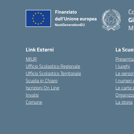
Co
G
M
— 
Link Esterni
La Scuo
MIUR
Presenta
Ufficio Scolastico Regionale
I luoghi
Ufficio Scolastico Territoriale
Le perso
Scuola in Chiaro
I numeri 
Iscrizioni On Line
Le carte 
Invalsi
Organizz
Comune
La storia