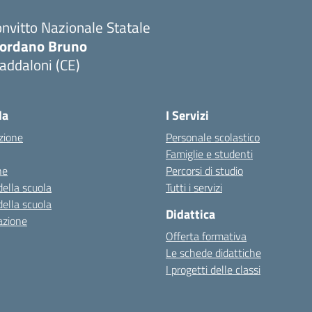
nvitto Nazionale Statale
iordano Bruno
addaloni (CE)
Visita la pagina iniziale della scuola
la
I Servizi
zione
Personale scolastico
Famiglie e studenti
ne
Percorsi di studio
della scuola
Tutti i servizi
della scuola
Didattica
azione
Offerta formativa
Le schede didattiche
I progetti delle classi