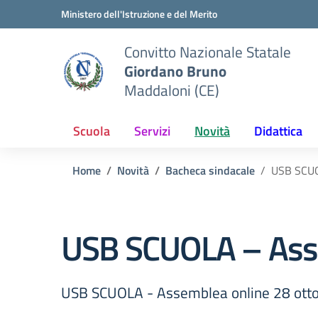
Vai ai contenuti
Vai al menu di navigazione
Vai al footer
Ministero dell'Istruzione e del Merito
Convitto Nazionale Statale
Giordano Bruno
Maddaloni (CE)
Scuola
Servizi
Novità
Didattica
Home
Novità
Bacheca sindacale
USB SCUO
USB SCUOLA – Asse
USB SCUOLA - Assemblea online 28 otto