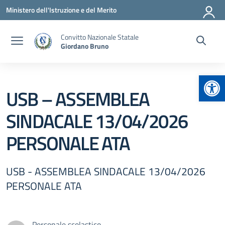
Vai ai contenuti
Vai al menu di navigazione
Vai al footer
Ministero dell'Istruzione e del Merito
Convitto Nazionale Statale
Giordano Bruno
Apr
USB – ASSEMBLEA
SINDACALE 13/04/2026
PERSONALE ATA
USB - ASSEMBLEA SINDACALE 13/04/2026
PERSONALE ATA
Personale scolastico