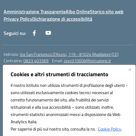
Amministrazione Trasparente
Albo Online
Storico sito web
Privacy Policy
Dichiarazione di accessibilità
Seguici su:
Indirizzo:
Via San Francesco D'Assisi, 119 - 81024 Maddaloni (CE)
Centralino:
0823 403369
Email:
cevc01000b@istruzione.it
Posta elettronica certificata (PEC):
cevc01000b@pec.istruzione.it
Cookies e altri strumenti di tracciamento
Codice fiscale: 80004990612 (Convitto) - 93044680614 (Scuole
Annesse)
Il nostro Istituto non utilizza strumenti di profilazione degli utenti -
Codice meccanografico:
CEVC01000B
sono utilizzati esclusivamente cookies tecnici necessari al
Codice Indice delle Pubbliche Amministrazioni (IPA): istsc_cevc01000b
corretto funzionamento del sito, alla fruibilità dei servizi
Codice unico di fatturazione (CUF): ZUT1RT
istituzionali e alla sua accessibilità – sono utilizzati, inoltre,
strumenti statistici anonimizzati messi a disposizione da Web
Analytics Italia.
Hosting & Powered by 3D Solution S.r.l.
Per saperne di più sul nostro sito, consulta la ns.
Cookie Policy.
Concept & Design by Designers Italia