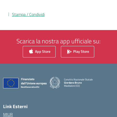
Stampa / Condividi
Scarica la nostra app ufficiale su:
App Store
Play Store
Convitto Nazionale Statale
Giordano Bruno
Maddaloni (CE)
— Visita la pagina iniziale della scuola
Link Esterni
MIUR