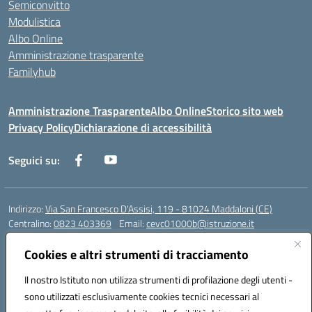
Semiconvitto
Modulistica
Albo Online
Amministrazione trasparente
Familyhub
Amministrazione Trasparente
Albo Online
Storico sito web
Privacy Policy
Dichiarazione di accessibilità
Seguici su:
Indirizzo:
Via San Francesco D'Assisi, 119 - 81024 Maddaloni (CE)
Centralino:
0823 403369
Email:
cevc01000b@istruzione.it
Posta elettronica certificata (PEC):
cevc01000b@pec.istruzione.it
Cookies e altri strumenti di tracciamento
Codice fiscale: 80004990612 (Convitto) - 93044680614 (Scuole
Annesse)
Il nostro Istituto non utilizza strumenti di profilazione degli utenti -
Codice meccanografico:
CEVC01000B
sono utilizzati esclusivamente cookies tecnici necessari al
Codice Indice delle Pubbliche Amministrazioni (IPA): istsc_cevc01000b