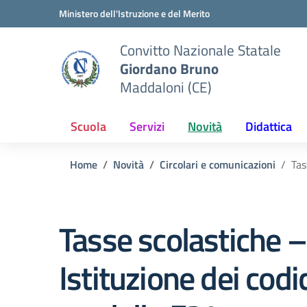
Vai ai contenuti
Vai al menu di navigazione
Vai al footer
Ministero dell'Istruzione e del Merito
Convitto Nazionale Statale
Giordano Bruno
Maddaloni (CE)
Scuola
Servizi
Novità
Didattica
Home
Novità
Circolari e comunicazioni
Tas
Tasse scolastiche 
Istituzione dei codi