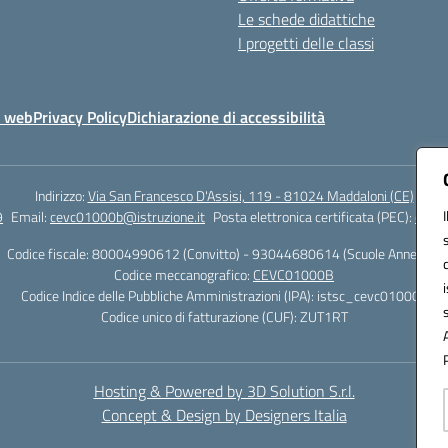
Le schede didattiche
I progetti delle classi
o web
Privacy Policy
Dichiarazione di accessibilità
Indirizzo:
Via San Francesco D'Assisi, 119 - 81024 Maddaloni (CE)
9
Email:
cevc01000b@istruzione.it
Posta elettronica certificata (PEC):
cevc0
Codice fiscale: 80004990612 (Convitto) - 93044680614 (Scuole Annesse)
Codice meccanografico:
CEVC01000B
Codice Indice delle Pubbliche Amministrazioni (IPA): istsc_cevc01000b
Codice unico di fatturazione (CUF): ZUT1RT
Hosting & Powered by 3D Solution S.r.l.
Concept & Design by Designers Italia