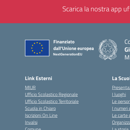
Scarica la nostra app uff
Co
G
M
— 
Link Esterni
La Scuo
MIUR
Presenta
Ufficio Scolastico Regionale
I luoghi
Ufficio Scolastico Territoriale
Le perso
Scuola in Chiaro
I numeri 
Iscrizioni On Line
Le carte 
Invalsi
Organizz
Comune
La storia