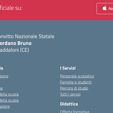
iciale su:
App
nvitto Nazionale Statale
iordano Bruno
addaloni (CE)
Visita la pagina iniziale della scuola
la
I Servizi
zione
Personale scolastico
Famiglie e studenti
ne
Percorsi di studio
della scuola
Tutti i servizi
della scuola
Didattica
azione
Offerta formativa