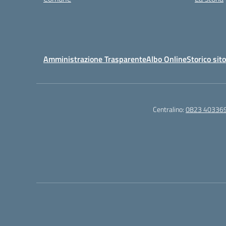
Amministrazione Trasparente
Albo Online
Storico sit
Centralino:
0823 40336