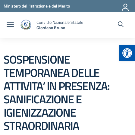
Vai ai contenuti
Vai al menu di navigazione
Vai al footer
Ministero dell'Istruzione e del Merito
Convitto Nazionale Statale
Giordano Bruno
Apr
SOSPENSIONE
TEMPORANEA DELLE
ATTIVITA’ IN PRESENZA:
SANIFICAZIONE E
IGIENIZZAZIONE
STRAORDINARIA