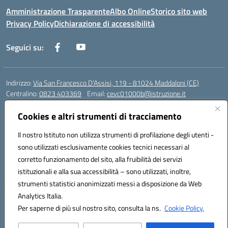
Amministrazione Trasparente
Albo Online
Storico sito web
Privacy Policy
Dichiarazione di accessibilità
Seguici su:
Indirizzo:
Via San Francesco D'Assisi, 119 - 81024 Maddaloni (CE)
Centralino:
0823 403369
Email:
cevc01000b@istruzione.it
Posta elettronica certificata (PEC):
cevc01000b@pec.istruzione.it
Cookies e altri strumenti di tracciamento
Codice fiscale: 80004990612 (Convitto) - 93044680614 (Scuole
Annesse)
Il nostro Istituto non utilizza strumenti di profilazione degli utenti -
Codice meccanografico:
CEVC01000B
sono utilizzati esclusivamente cookies tecnici necessari al
Codice Indice delle Pubbliche Amministrazioni (IPA): istsc_cevc01000b
corretto funzionamento del sito, alla fruibilità dei servizi
Codice unico di fatturazione (CUF): ZUT1RT
istituzionali e alla sua accessibilità – sono utilizzati, inoltre,
strumenti statistici anonimizzati messi a disposizione da Web
Analytics Italia.
Hosting & Powered by 3D Solution S.r.l.
Per saperne di più sul nostro sito, consulta la ns.
Cookie Policy.
Concept & Design by Designers Italia