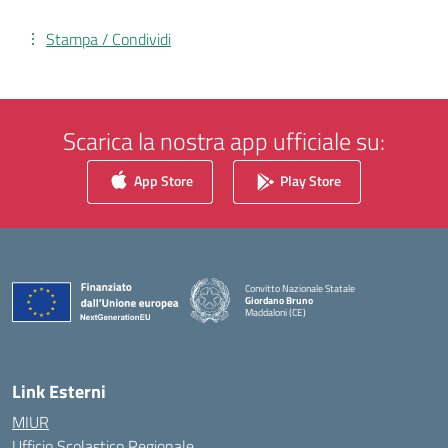
Stampa / Condividi
Scarica la nostra app ufficiale su:
App Store
Play Store
Convitto Nazionale Statale
Giordano Bruno
Maddaloni (CE)
— Visita la pagina iniziale della scuola
Link Esterni
MIUR
Ufficio Scolastico Regionale