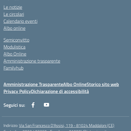
Le notizie
Le circolari
Calendario eventi
Albo online
Semiconvitto
Modulistica
Albo Online
Amministrazione trasparente
Familyhub
Amministrazione Trasparente
Albo Online
Storico sito web
Privacy Policy
Dichiarazione di accessibilità
Seguici su:
Indirizzo:
Via San Francesco D'Assisi, 119 - 81024 Maddaloni (CE)