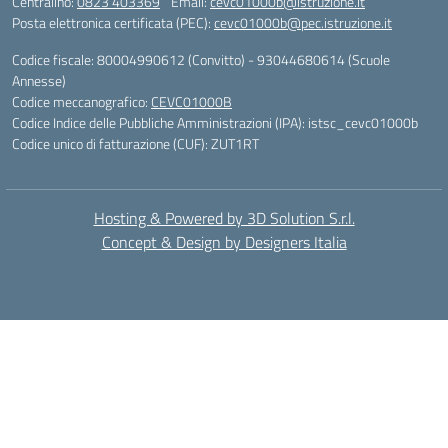
Centralino:
0823 403369
Email:
cevc01000b@istruzione.it
Posta elettronica certificata (PEC):
cevc01000b@pec.istruzione.it
Codice fiscale: 80004990612 (Convitto) - 93044680614 (Scuole
Annesse)
Codice meccanografico:
CEVC01000B
Codice Indice delle Pubbliche Amministrazioni (IPA): istsc_cevc01000b
Codice unico di fatturazione (CUF): ZUT1RT
Hosting & Powered by 3D Solution S.r.l.
Concept & Design by Designers Italia