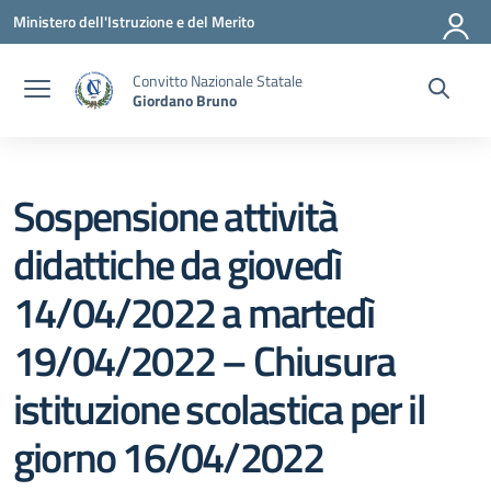
Vai ai contenuti
Vai al menu di navigazione
Vai al footer
Ministero dell'Istruzione e del Merito
Convitto Nazionale Statale
Giordano Bruno
Sospensione attività
didattiche da giovedì
14/04/2022 a martedì
19/04/2022 – Chiusura
istituzione scolastica per il
giorno 16/04/2022