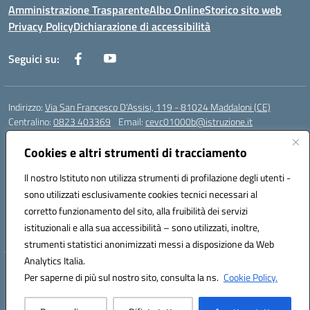
Amministrazione Trasparente
Albo Online
Storico sito web
Privacy Policy
Dichiarazione di accessibilità
Seguici su:
Indirizzo:
Via San Francesco D'Assisi, 119 - 81024 Maddaloni (CE)
Centralino:
0823 403369
Email:
cevc01000b@istruzione.it
Posta elettronica certificata (PEC):
cevc01000b@pec.istruzione.it
Cookies e altri strumenti di tracciamento
Codice fiscale: 80004990612 (Convitto) - 93044680614 (Scuole
Annesse)
Il nostro Istituto non utilizza strumenti di profilazione degli utenti -
Codice meccanografico:
CEVC01000B
sono utilizzati esclusivamente cookies tecnici necessari al
Codice Indice delle Pubbliche Amministrazioni (IPA): istsc_cevc01000b
corretto funzionamento del sito, alla fruibilità dei servizi
Codice unico di fatturazione (CUF): ZUT1RT
istituzionali e alla sua accessibilità – sono utilizzati, inoltre,
strumenti statistici anonimizzati messi a disposizione da Web
Analytics Italia.
Hosting & Powered by 3D Solution S.r.l.
Per saperne di più sul nostro sito, consulta la ns.
Cookie Policy.
Concept & Design by Designers Italia