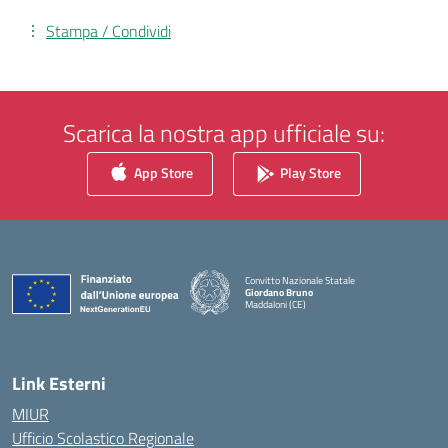
Stampa / Condividi
Scarica la nostra app ufficiale su:
App Store
Play Store
Convitto Nazionale Statale
Giordano Bruno
Maddaloni (CE)
— Visita la pagina iniziale della scuola
Link Esterni
MIUR
Ufficio Scolastico Regionale