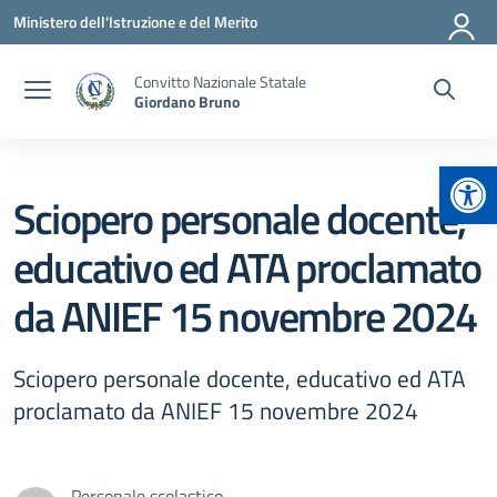
Vai ai contenuti
Vai al menu di navigazione
Vai al footer
Ministero dell'Istruzione e del Merito
Convitto Nazionale Statale
Giordano Bruno
Apr
Sciopero personale docente,
educativo ed ATA proclamato
da ANIEF 15 novembre 2024
Sciopero personale docente, educativo ed ATA
proclamato da ANIEF 15 novembre 2024
Personale scolastico