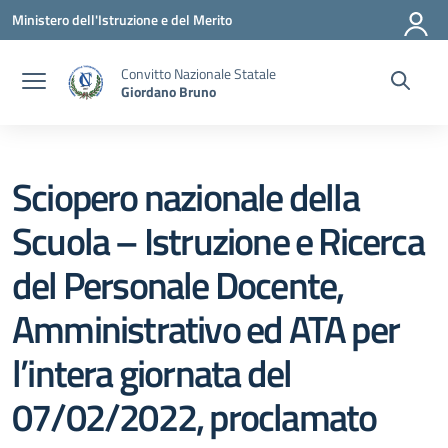
Vai ai contenuti
Vai al menu di navigazione
Vai al footer
Ministero dell'Istruzione e del Merito
Convitto Nazionale Statale
Giordano Bruno
Sciopero nazionale della
Scuola – Istruzione e Ricerca
del Personale Docente,
Amministrativo ed ATA per
l’intera giornata del
07/02/2022, proclamato