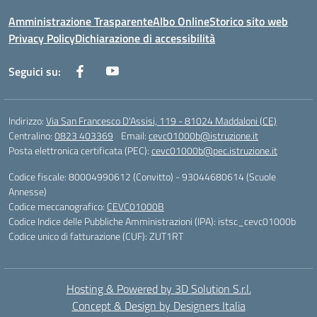
Amministrazione Trasparente
Albo Online
Storico sito web
Privacy Policy
Dichiarazione di accessibilità
Seguici su:
Indirizzo:
Via San Francesco D'Assisi, 119 - 81024 Maddaloni (CE)
Centralino:
0823 403369
Email:
cevc01000b@istruzione.it
Posta elettronica certificata (PEC):
cevc01000b@pec.istruzione.it
Codice fiscale: 80004990612 (Convitto) - 93044680614 (Scuole
Annesse)
Codice meccanografico:
CEVC01000B
Codice Indice delle Pubbliche Amministrazioni (IPA): istsc_cevc01000b
Codice unico di fatturazione (CUF): ZUT1RT
Hosting & Powered by 3D Solution S.r.l.
Concept & Design by Designers Italia