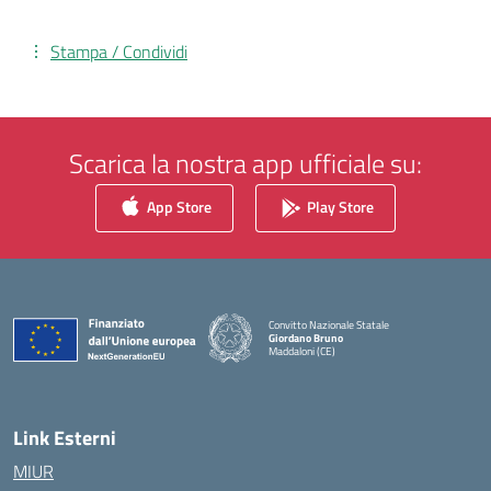
Stampa / Condividi
Scarica la nostra app ufficiale su:
App Store
Play Store
Convitto Nazionale Statale
Giordano Bruno
Maddaloni (CE)
— Visita la pagina iniziale della scuola
Link Esterni
MIUR