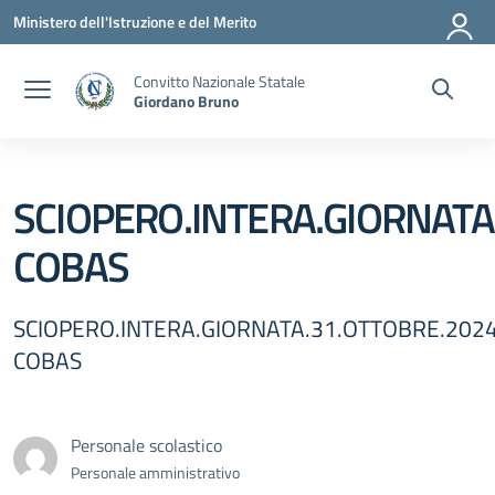
Vai ai contenuti
Vai al menu di navigazione
Vai al footer
Ministero dell'Istruzione e del Merito
Convitto Nazionale Statale
Giordano Bruno
SCIOPERO.INTERA.GIORNATA
COBAS
SCIOPERO.INTERA.GIORNATA.31.OTTOBRE.202
COBAS
Personale scolastico
Personale amministrativo