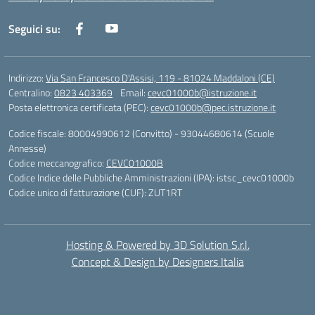
Seguici su:
Indirizzo:
Via San Francesco D'Assisi, 119 - 81024 Maddaloni (CE)
Centralino:
0823 403369
Email:
cevc01000b@istruzione.it
Posta elettronica certificata (PEC):
cevc01000b@pec.istruzione.it
Codice fiscale: 80004990612 (Convitto) - 93044680614 (Scuole
Annesse)
Codice meccanografico:
CEVC01000B
Codice Indice delle Pubbliche Amministrazioni (IPA): istsc_cevc01000b
Codice unico di fatturazione (CUF): ZUT1RT
Hosting & Powered by 3D Solution S.r.l.
Concept & Design by Designers Italia