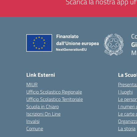
Scarica la nostra app uff
Co
G
M
— 
Link Esterni
La Scuo
MIUR
Presenta
Ufficio Scolastico Regionale
I luoghi
Ufficio Scolastico Territoriale
Le perso
Scuola in Chiaro
I numeri 
Iscrizioni On Line
Le carte 
Invalsi
Organizz
Comune
La storia