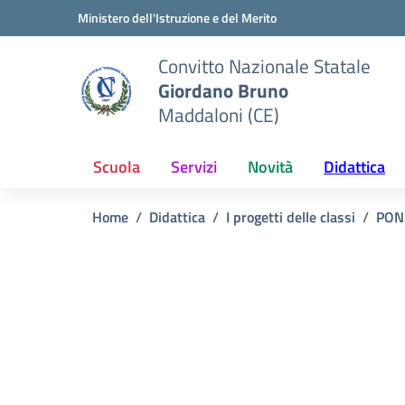
Vai ai contenuti
Vai al menu di navigazione
Vai al footer
Ministero dell'Istruzione e del Merito
Convitto Nazionale Statale
Giordano Bruno
Maddaloni (CE)
Scuola
Servizi
Novità
Didattica
Home
Didattica
I progetti delle classi
PON