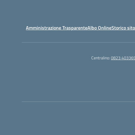
Amministrazione Trasparente
Albo Online
Storico sit
Centralino:
0823 40336