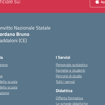
iciale su:
App
nvitto Nazionale Statale
iordano Bruno
addaloni (CE)
Visita la pagina iniziale della scuola
la
I Servizi
zione
Personale scolastico
Famiglie e studenti
ne
Percorsi di studio
della scuola
Tutti i servizi
della scuola
Didattica
azione
Offerta formativa
Le schede didattiche