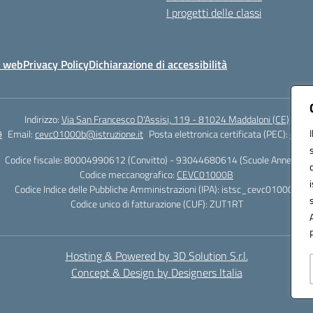
I progetti delle classi
o web
Privacy Policy
Dichiarazione di accessibilità
Indirizzo:
Via San Francesco D'Assisi, 119 - 81024 Maddaloni (CE)
9
Email:
cevc01000b@istruzione.it
Posta elettronica certificata (PEC):
cevc0
Codice fiscale: 80004990612 (Convitto) - 93044680614 (Scuole Annesse)
Codice meccanografico:
CEVC01000B
Codice Indice delle Pubbliche Amministrazioni (IPA): istsc_cevc01000b
Codice unico di fatturazione (CUF): ZUT1RT
Hosting & Powered by 3D Solution S.r.l.
Concept & Design by Designers Italia