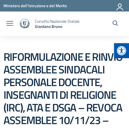
Vai ai contenuti
Vai al menu di navigazione
Vai al footer
Ministero dell'Istruzione e del Merito
Convitto Nazionale Statale
Giordano Bruno
Apr
RIFORMULAZIONE E RINVIO
ASSEMBLEE SINDACALI
PERSONALE DOCENTE,
INSEGNANTI DI RELIGIONE
(IRC), ATA E DSGA – REVOCA
ASSEMBLEE 10/11/23 –