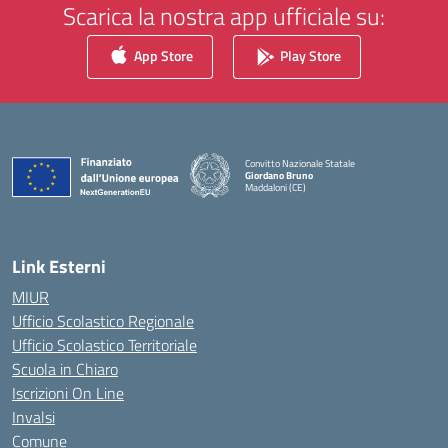
Scarica la nostra app ufficiale su:
App Store
Play Store
Convitto Nazionale Statale
Giordano Bruno
Maddaloni (CE)
— Visita la pagina iniziale della scuola
Link Esterni
MIUR
Ufficio Scolastico Regionale
Ufficio Scolastico Territoriale
Scuola in Chiaro
Iscrizioni On Line
Invalsi
Comune