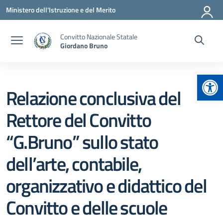
Vai ai contenuti
Vai al menu di navigazione
Vai al footer
Ministero dell'Istruzione e del Merito
Convitto Nazionale Statale
Giordano Bruno
Apr
Relazione conclusiva del
Rettore del Convitto
“G.Bruno” sullo stato
dell’arte, contabile,
organizzativo e didattico del
Convitto e delle scuole