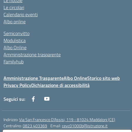
Le notizie
Le circolari
Calendario eventi
Albo online
Semiconvitto
Modulistica
Albo Online
Amministrazione trasparente
Familyhub
Amministrazione Trasparente
Albo Online
Storico sito web
Privacy Policy
Dichiarazione di accessibilità
Seguici su:
Indirizzo:
Via San Francesco D'Assisi, 119 - 81024 Maddaloni (CE)
Centralino:
0823 403369
Email:
cevc01000b@istruzione.it
Posta elettronica certificata (PEC):
cevc01000b@pec.istruzione.it