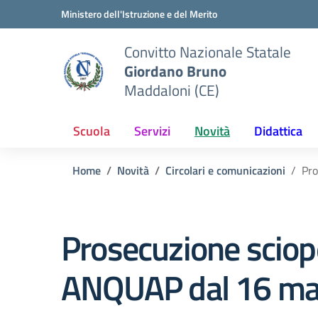
Vai ai contenuti
Vai al menu di navigazione
Vai al footer
Ministero dell'Istruzione e del Merito
Convitto Nazionale Statale
Giordano Bruno
Maddaloni (CE)
Scuola
Servizi
Novità
Didattica
Home
Novità
Circolari e comunicazioni
Pro
Prosecuzione sciop
ANQUAP dal 16 mag