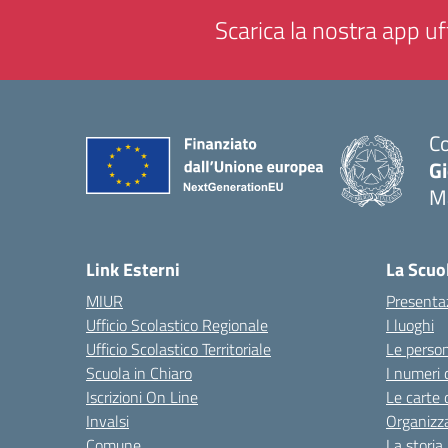
Scarica la nostra app uff
Co
G
M
— 
Link Esterni
La Scuo
MIUR
Presenta
Ufficio Scolastico Regionale
I luoghi
Ufficio Scolastico Territoriale
Le perso
Scuola in Chiaro
I numeri 
Iscrizioni On Line
Le carte 
Invalsi
Organizz
Comune
La storia