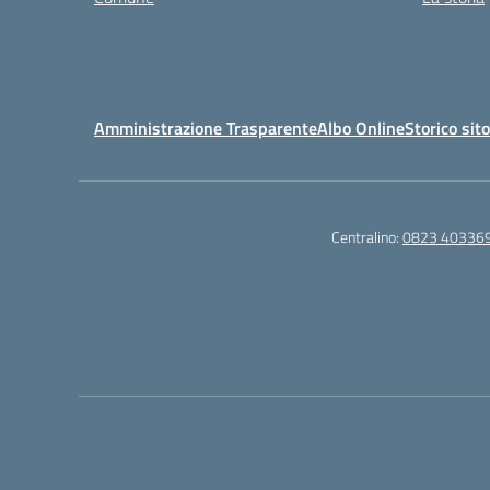
Amministrazione Trasparente
Albo Online
Storico sit
Centralino:
0823 40336