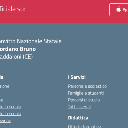
iciale su:
App
nvitto Nazionale Statale
iordano Bruno
addaloni (CE)
Visita la pagina iniziale della scuola
la
I Servizi
zione
Personale scolastico
Famiglie e studenti
ne
Percorsi di studio
della scuola
Tutti i servizi
della scuola
Didattica
azione
Offerta formativa