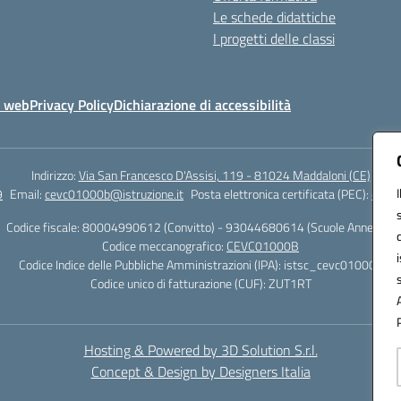
Le schede didattiche
I progetti delle classi
o web
Privacy Policy
Dichiarazione di accessibilità
Indirizzo:
Via San Francesco D'Assisi, 119 - 81024 Maddaloni (CE)
9
Email:
cevc01000b@istruzione.it
Posta elettronica certificata (PEC):
cevc0
Codice fiscale: 80004990612 (Convitto) - 93044680614 (Scuole Annesse)
Codice meccanografico:
CEVC01000B
Codice Indice delle Pubbliche Amministrazioni (IPA): istsc_cevc01000b
Codice unico di fatturazione (CUF): ZUT1RT
Hosting & Powered by 3D Solution S.r.l.
Concept & Design by Designers Italia