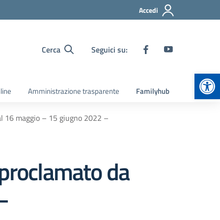
Accedi
Cerca
Seguici su:
Apr
line
Amministrazione trasparente
Familyhub
al 16 maggio – 15 giugno 2022 –
 proclamato da
–