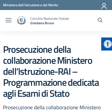
Vai ai contenuti
Vai al menu di navigazione
Vai al footer
Ministero dell'Istruzione e del Merito
Convitto Nazionale Statale
Giordano Bruno
Ap
Prosecuzione della
collaborazione Ministero
dell’Istruzione-RAI –
Programmazione dedicata
agli Esami di Stato
Prosecuzione della collaborazione Ministero