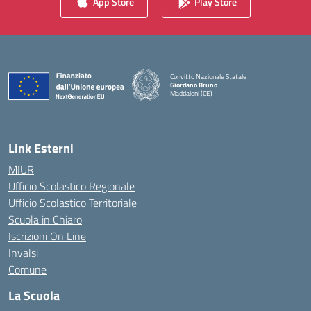
App Store
Play Store
Convitto Nazionale Statale
Giordano Bruno
Maddaloni (CE)
— Visita la pagina iniziale della scuola
Link Esterni
MIUR
Ufficio Scolastico Regionale
Ufficio Scolastico Territoriale
Scuola in Chiaro
Iscrizioni On Line
Invalsi
Comune
La Scuola