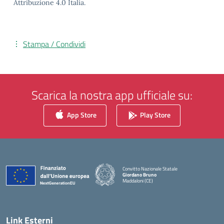
Attribuzione 4.0 Italia.
Stampa / Condividi
Scarica la nostra app ufficiale su:
App Store
Play Store
Convitto Nazionale Statale
Giordano Bruno
Maddaloni (CE)
— Visita la pagina iniziale della scuola
Link Esterni