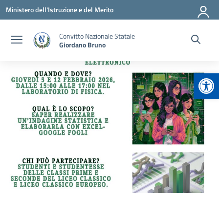
Vai ai contenuti
Vai al menu di navigazione
Vai al footer
Ministero dell'Istruzione e del Merito
Convitto Nazionale Statale
Giordano Bruno
Apr