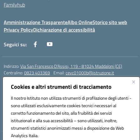
Familyhub
Amministrazione Trasparente
Albo Online
Storico sito web
Privacy Policy
Dichiarazione di accessibilità
Seguici su:
Indirizzo:
Via San Francesco D'Assisi, 119 - 81024 Maddaloni (CE)
Centralino:
0823 403369
Email:
cevc01000b@istruzione.it
Posta elettronica certificata (PEC):
cevc01000b@pec.istruzione.it
Cookies e altri strumenti di tracciamento
Codice fiscale: 80004990612 (Convitto) - 93044680614 (Scuole
Annesse)
Il nostro Istituto non utilizza strumenti di profilazione degli utenti -
Codice meccanografico:
CEVC01000B
sono utilizzati esclusivamente cookies tecnici necessari al
Codice Indice delle Pubbliche Amministrazioni (IPA): istsc_cevc01000b
corretto funzionamento del sito, alla fruibilità dei servizi
Codice unico di fatturazione (CUF): ZUT1RT
istituzionali e alla sua accessibilità – sono utilizzati, inoltre,
strumenti statistici anonimizzati messi a disposizione da Web
Analytics Italia.