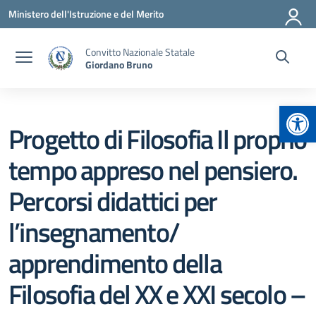
Vai ai contenuti
Vai al menu di navigazione
Vai al footer
Ministero dell'Istruzione e del Merito
Convitto Nazionale Statale
Giordano Bruno
Apr
Progetto di Filosofia Il proprio
tempo appreso nel pensiero.
Percorsi didattici per
l’insegnamento/
apprendimento della
Filosofia del XX e XXI secolo –