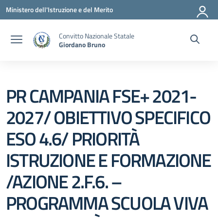
Vai ai contenuti
Vai al menu di navigazione
Vai al footer
Ministero dell'Istruzione e del Merito
Convitto Nazionale Statale
Giordano Bruno
PR CAMPANIA FSE+ 2021-
2027/ OBIETTIVO SPECIFICO
ESO 4.6/ PRIORITÀ
ISTRUZIONE E FORMAZIONE
/AZIONE 2.F.6. –
PROGRAMMA SCUOLA VIVA