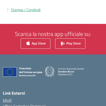
Stampa / Condividi
Scarica la nostra app ufficiale su:
App Store
Play Store
Convitto Nazionale Statale
Giordano Bruno
Maddaloni (CE)
— Visita la pagina iniziale della scuola
Link Esterni
MIUR