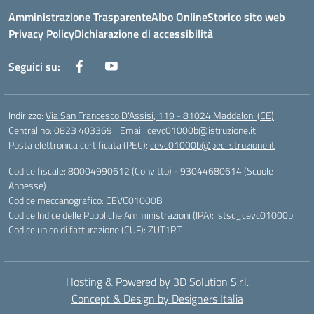
Amministrazione Trasparente
Albo Online
Storico sito web
Privacy Policy
Dichiarazione di accessibilità
Seguici su:
Indirizzo:
Via San Francesco D'Assisi, 119 - 81024 Maddaloni (CE)
Centralino:
0823 403369
Email:
cevc01000b@istruzione.it
Posta elettronica certificata (PEC):
cevc01000b@pec.istruzione.it
Codice fiscale: 80004990612 (Convitto) - 93044680614 (Scuole
Annesse)
Codice meccanografico:
CEVC01000B
Codice Indice delle Pubbliche Amministrazioni (IPA): istsc_cevc01000b
Codice unico di fatturazione (CUF): ZUT1RT
Hosting & Powered by 3D Solution S.r.l.
Concept & Design by Designers Italia