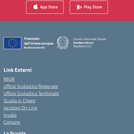
App Store
Play Store
Convitto Nazionale Statale
Giordano Bruno
Maddaloni (CE)
— Visita la pagina iniziale della scuola
Link Esterni
MIUR
Ufficio Scolastico Regionale
Ufficio Scolastico Territoriale
Scuola in Chiaro
Iscrizioni On Line
Invalsi
Comune
La Scuola