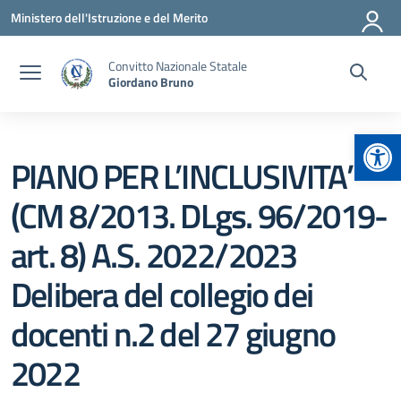
Vai ai contenuti
Vai al menu di navigazione
Vai al footer
Ministero dell'Istruzione e del Merito
Convitto Nazionale Statale
Giordano Bruno
Apr
PIANO PER L’INCLUSIVITA’
(CM 8/2013. DLgs. 96/2019-
art. 8) A.S. 2022/2023
Delibera del collegio dei
docenti n.2 del 27 giugno
2022