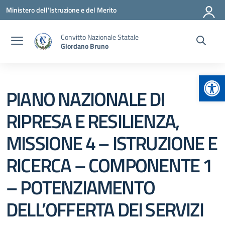
Vai ai contenuti
Vai al menu di navigazione
Vai al footer
Ministero dell'Istruzione e del Merito
Convitto Nazionale Statale
Giordano Bruno
Apr
PIANO NAZIONALE DI
RIPRESA E RESILIENZA,
MISSIONE 4 – ISTRUZIONE E
RICERCA – COMPONENTE 1
– POTENZIAMENTO
DELL’OFFERTA DEI SERVIZI