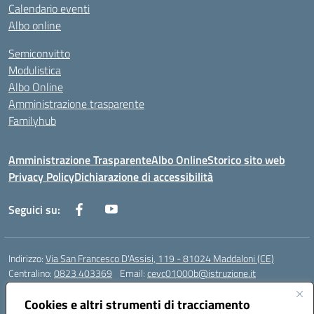
Calendario eventi
Albo online
Semiconvitto
Modulistica
Albo Online
Amministrazione trasparente
Familyhub
Amministrazione Trasparente
Albo Online
Storico sito web
Privacy Policy
Dichiarazione di accessibilità
Seguici su:
Indirizzo:
Via San Francesco D'Assisi, 119 - 81024 Maddaloni (CE)
Centralino:
0823 403369
Email:
cevc01000b@istruzione.it
Posta elettronica certificata (PEC):
cevc01000b@pec.istruzione.it
Cookies e altri strumenti di tracciamento
Codice fiscale: 80004990612 (Convitto) - 93044680614 (Scuole