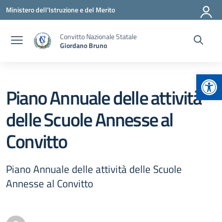
Vai ai contenuti
Vai al menu di navigazione
Vai al footer
Ministero dell'Istruzione e del Merito
Convitto Nazionale Statale
Giordano Bruno
Apr
Piano Annuale delle attività
delle Scuole Annesse al
Convitto
Piano Annuale delle attività delle Scuole
Annesse al Convitto