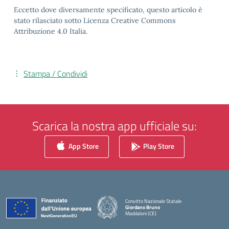
Eccetto dove diversamente specificato, questo articolo è
stato rilasciato sotto Licenza Creative Commons
Attribuzione 4.0 Italia.
Stampa / Condividi
Scarica la nostra app ufficiale su:
App Store
Play Store
Convitto Nazionale Statale
Giordano Bruno
Maddaloni (CE)
— Visita la pagina iniziale della scuola