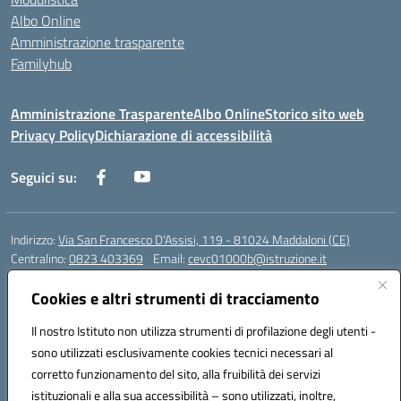
Albo Online
Amministrazione trasparente
Familyhub
Amministrazione Trasparente
Albo Online
Storico sito web
Privacy Policy
Dichiarazione di accessibilità
Seguici su:
Indirizzo:
Via San Francesco D'Assisi, 119 - 81024 Maddaloni (CE)
Centralino:
0823 403369
Email:
cevc01000b@istruzione.it
Posta elettronica certificata (PEC):
cevc01000b@pec.istruzione.it
Cookies e altri strumenti di tracciamento
Codice fiscale: 80004990612 (Convitto) - 93044680614 (Scuole
Annesse)
Il nostro Istituto non utilizza strumenti di profilazione degli utenti -
Codice meccanografico:
CEVC01000B
sono utilizzati esclusivamente cookies tecnici necessari al
Codice Indice delle Pubbliche Amministrazioni (IPA): istsc_cevc01000b
corretto funzionamento del sito, alla fruibilità dei servizi
Codice unico di fatturazione (CUF): ZUT1RT
istituzionali e alla sua accessibilità – sono utilizzati, inoltre,