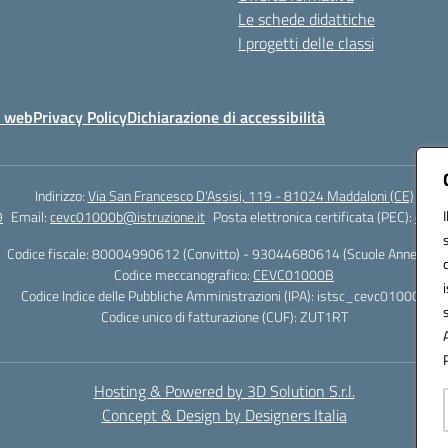
Le schede didattiche
I progetti delle classi
o web
Privacy Policy
Dichiarazione di accessibilità
Indirizzo:
Via San Francesco D'Assisi, 119 - 81024 Maddaloni (CE)
9
Email:
cevc01000b@istruzione.it
Posta elettronica certificata (PEC):
cevc0
Codice fiscale: 80004990612 (Convitto) - 93044680614 (Scuole Annesse)
Codice meccanografico:
CEVC01000B
Codice Indice delle Pubbliche Amministrazioni (IPA): istsc_cevc01000b
Codice unico di fatturazione (CUF): ZUT1RT
Hosting & Powered by 3D Solution S.r.l.
Concept & Design by Designers Italia