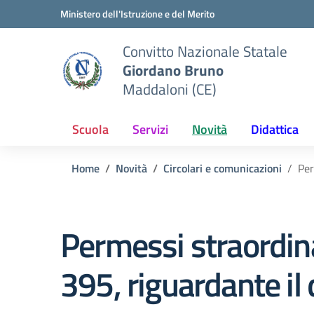
Vai ai contenuti
Vai al menu di navigazione
Vai al footer
Ministero dell'Istruzione e del Merito
Convitto Nazionale Statale
Giordano Bruno
Maddaloni (CE)
Scuola
Servizi
Novità
Didattica
Home
Novità
Circolari e comunicazioni
Per
Permessi straordinar
395, riguardante il 