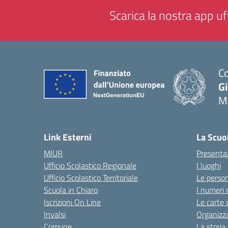
Scarica la nostra app uff
Co
G
M
— 
Link Esterni
La Scuo
MIUR
Presenta
Ufficio Scolastico Regionale
I luoghi
Ufficio Scolastico Territoriale
Le perso
Scuola in Chiaro
I numeri 
Iscrizioni On Line
Le carte 
Invalsi
Organizz
Comune
La storia