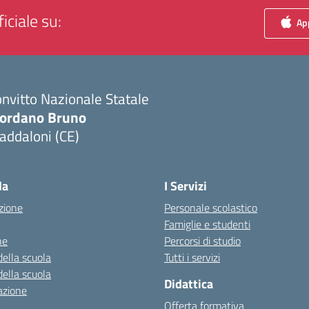
iciale su:
App
nvitto Nazionale Statale
iordano Bruno
addaloni (CE)
Visita la pagina iniziale della scuola
la
I Servizi
zione
Personale scolastico
Famiglie e studenti
ne
Percorsi di studio
della scuola
Tutti i servizi
della scuola
Didattica
azione
Offerta formativa