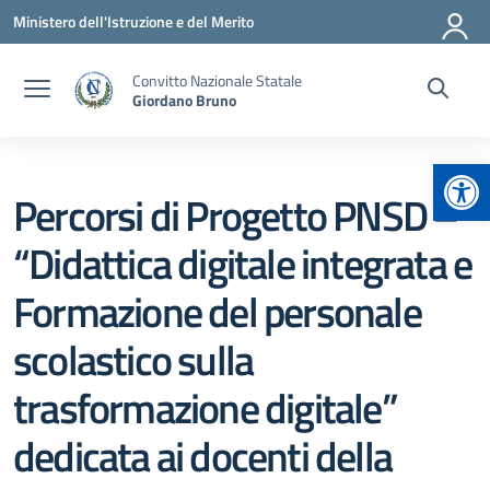
Vai ai contenuti
Vai al menu di navigazione
Vai al footer
Ministero dell'Istruzione e del Merito
Convitto Nazionale Statale
Giordano Bruno
Apr
Percorsi di Progetto PNSD –
“Didattica digitale integrata e
Formazione del personale
scolastico sulla
trasformazione digitale”
dedicata ai docenti della