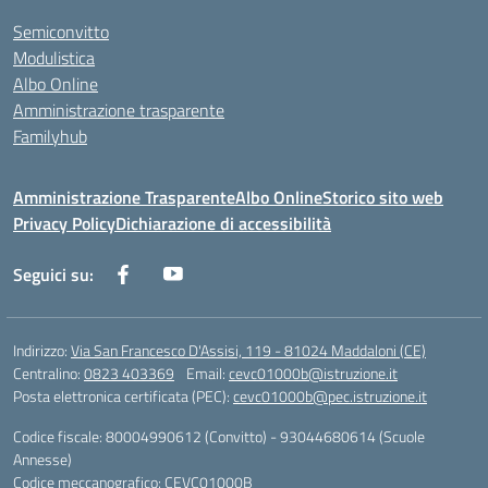
Semiconvitto
Modulistica
Albo Online
Amministrazione trasparente
Familyhub
Amministrazione Trasparente
Albo Online
Storico sito web
Privacy Policy
Dichiarazione di accessibilità
Seguici su:
Indirizzo:
Via San Francesco D'Assisi, 119 - 81024 Maddaloni (CE)
Centralino:
0823 403369
Email:
cevc01000b@istruzione.it
Posta elettronica certificata (PEC):
cevc01000b@pec.istruzione.it
Codice fiscale: 80004990612 (Convitto) - 93044680614 (Scuole
Annesse)
Codice meccanografico:
CEVC01000B