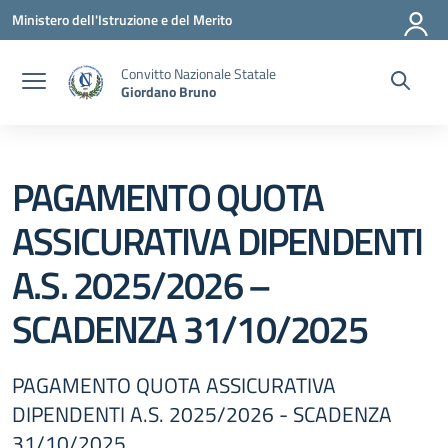
Vai ai contenuti
Vai al menu di navigazione
Vai al footer
Ministero dell'Istruzione e del Merito
Convitto Nazionale Statale
Giordano Bruno
PAGAMENTO QUOTA
ASSICURATIVA DIPENDENTI
A.S. 2025/2026 –
SCADENZA 31/10/2025
PAGAMENTO QUOTA ASSICURATIVA
DIPENDENTI A.S. 2025/2026 - SCADENZA
31/10/2025