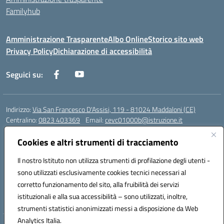
Familyhub
Amministrazione Trasparente
Albo Online
Storico sito web
Privacy Policy
Dichiarazione di accessibilità
Seguici su:
Indirizzo:
Via San Francesco D'Assisi, 119 - 81024 Maddaloni (CE)
Centralino:
0823 403369
Email:
cevc01000b@istruzione.it
Posta elettronica certificata (PEC):
cevc01000b@pec.istruzione.it
Cookies e altri strumenti di tracciamento
Codice fiscale: 80004990612 (Convitto) - 93044680614 (Scuole
Annesse)
Il nostro Istituto non utilizza strumenti di profilazione degli utenti -
Codice meccanografico:
CEVC01000B
sono utilizzati esclusivamente cookies tecnici necessari al
Codice Indice delle Pubbliche Amministrazioni (IPA): istsc_cevc01000b
corretto funzionamento del sito, alla fruibilità dei servizi
Codice unico di fatturazione (CUF): ZUT1RT
istituzionali e alla sua accessibilità – sono utilizzati, inoltre,
strumenti statistici anonimizzati messi a disposizione da Web
Analytics Italia.