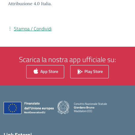
Attribuzione 4.0 Italia.
Stampa / Condividi
Scarica la nostra app ufficiale su:
App Store
Play Store
Convitto Nazionale Statale
Giordano Bruno
Maddaloni (CE)
— Visita la pagina iniziale della scuola
Link Esterni