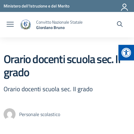
Vai ai contenuti
Vai al menu di navigazione
Vai al footer
Ministero dell'Istruzione e del Merito
Convitto Nazionale Statale
Giordano Bruno
Apr
Orario docenti scuola sec. II
grado
Orario docenti scuola sec. II grado
Personale scolastico