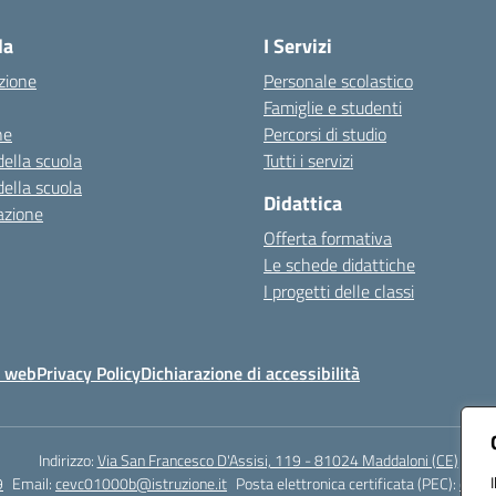
la
I Servizi
zione
Personale scolastico
Famiglie e studenti
ne
Percorsi di studio
della scuola
Tutti i servizi
della scuola
Didattica
azione
Offerta formativa
Le schede didattiche
I progetti delle classi
o web
Privacy Policy
Dichiarazione di accessibilità
Indirizzo:
Via San Francesco D'Assisi, 119 - 81024 Maddaloni (CE)
9
Email:
cevc01000b@istruzione.it
Posta elettronica certificata (PEC):
cevc0