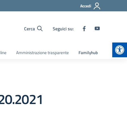
Accedi
Cerca
Seguici su:
Apr
line
Amministrazione trasparente
Familyhub
020.2021