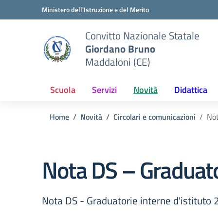
Vai ai contenuti
Vai al menu di navigazione
Vai al footer
Ministero dell'Istruzione e del Merito
Convitto Nazionale Statale
Giordano Bruno
Maddaloni (CE)
Scuola
Servizi
Novità
Didattica
Home
Novità
Circolari e comunicazioni
Not
Nota DS – Graduato
Nota DS - Graduatorie interne d'istitut