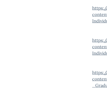
https:
conten
Individ
https:
conten
Individ
https:
conten
_Gradu