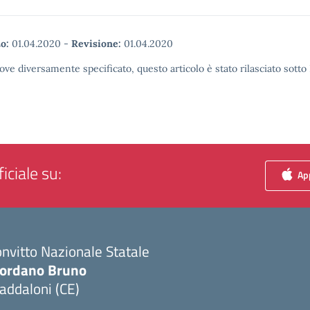
o:
01.04.2020
-
Revisione:
01.04.2020
ove diversamente specificato, questo articolo è stato rilasciato sott
iciale su:
App
nvitto Nazionale Statale
iordano Bruno
addaloni (CE)
Visita la pagina iniziale della scuola