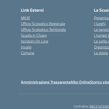
Link Esterni
La Scuo
MIUR
Presenta
Ufficio Scolastico Regionale
I luoghi
Ufficio Scolastico Territoriale
Le perso
Scuola in Chiaro
I numeri 
Iscrizioni On Line
Le carte 
Invalsi
Organizz
Comune
La storia
Amministrazione Trasparente
Albo Online
Storico sit
Centralino:
0823 40336