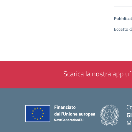
Pubblicat
Eccetto d
Scarica la nostra app uff
Co
G
M
— 