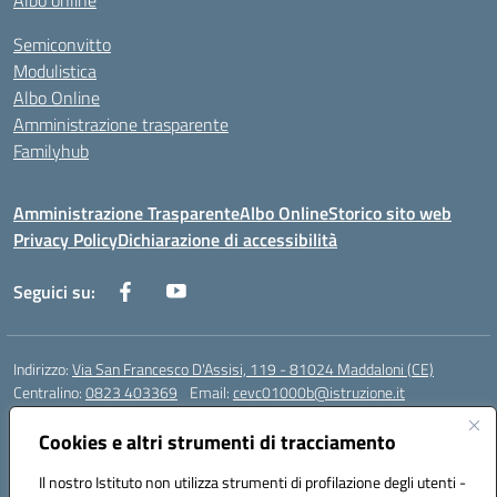
Albo online
Semiconvitto
Modulistica
Albo Online
Amministrazione trasparente
Familyhub
Amministrazione Trasparente
Albo Online
Storico sito web
Privacy Policy
Dichiarazione di accessibilità
Seguici su:
Indirizzo:
Via San Francesco D'Assisi, 119 - 81024 Maddaloni (CE)
Centralino:
0823 403369
Email:
cevc01000b@istruzione.it
Posta elettronica certificata (PEC):
cevc01000b@pec.istruzione.it
Cookies e altri strumenti di tracciamento
Codice fiscale: 80004990612 (Convitto) - 93044680614 (Scuole
Annesse)
Il nostro Istituto non utilizza strumenti di profilazione degli utenti -