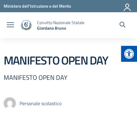
Vai ai contenuti
Vai al menu di navigazione
Vai al footer
Ministero dell'Istruzione e del Merito
Convitto Nazionale Statale
Giordano Bruno
Apr
MANIFESTO OPEN DAY
MANIFESTO OPEN DAY
Personale scolastico