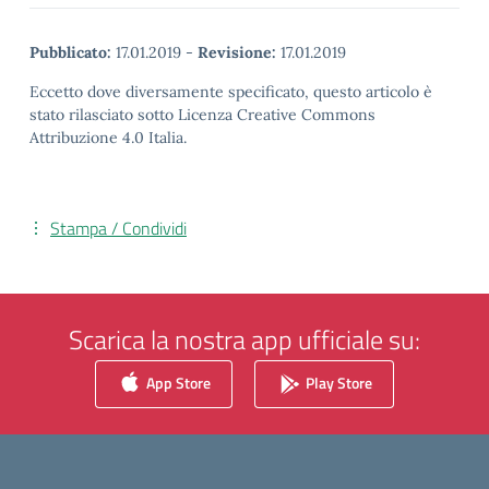
Pubblicato:
17.01.2019
-
Revisione:
17.01.2019
Eccetto dove diversamente specificato, questo articolo è
stato rilasciato sotto Licenza Creative Commons
Attribuzione 4.0 Italia.
Stampa / Condividi
Scarica la nostra app ufficiale su:
App Store
Play Store