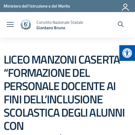
Vai ai contenuti
Vai al menu di navigazione
Vai al footer
Ministero dell'Istruzione e del Merito
Convitto Nazionale Statale
Giordano Bruno
Apr
LICEO MANZONI CASERTA
“FORMAZIONE DEL
PERSONALE DOCENTE AI
FINI DELL’INCLUSIONE
SCOLASTICA DEGLI ALUNNI
CON