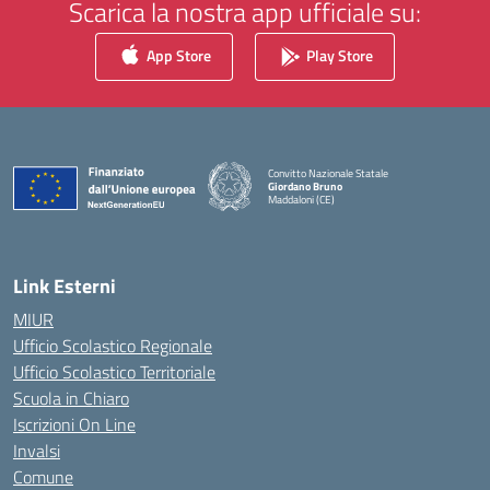
Scarica la nostra app ufficiale su:
App Store
Play Store
Convitto Nazionale Statale
Giordano Bruno
Maddaloni (CE)
— Visita la pagina iniziale della scuola
Link Esterni
MIUR
Ufficio Scolastico Regionale
Ufficio Scolastico Territoriale
Scuola in Chiaro
Iscrizioni On Line
Invalsi
Comune