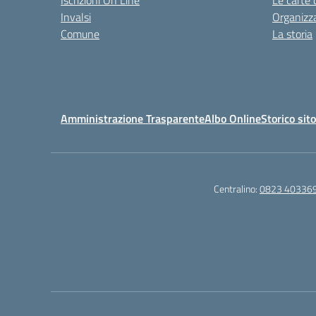
Iscrizioni On Line
Le carte 
Invalsi
Organizz
Comune
La storia
Amministrazione Trasparente
Albo Online
Storico sit
Centralino:
0823 40336