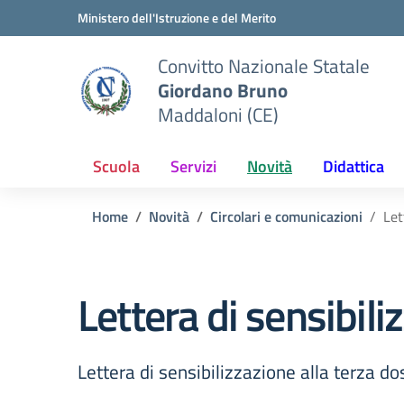
Vai ai contenuti
Vai al menu di navigazione
Vai al footer
Ministero dell'Istruzione e del Merito
Convitto Nazionale Statale
Giordano Bruno
Maddaloni (CE)
Scuola
Servizi
Novità
Didattica
Home
Novità
Circolari e comunicazioni
Let
Lettera di sensibili
Lettera di sensibilizzazione alla terza do