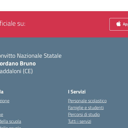
iciale su:
App
nvitto Nazionale Statale
iordano Bruno
addaloni (CE)
Visita la pagina iniziale della scuola
la
I Servizi
zione
Personale scolastico
Famiglie e studenti
ne
Percorsi di studio
della scuola
Tutti i servizi