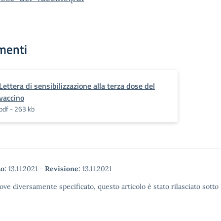
menti
Lettera di sensibilizzazione alla terza dose del
vaccino
pdf - 263 kb
o:
13.11.2021
-
Revisione:
13.11.2021
ove diversamente specificato, questo articolo è stato rilasciato sott