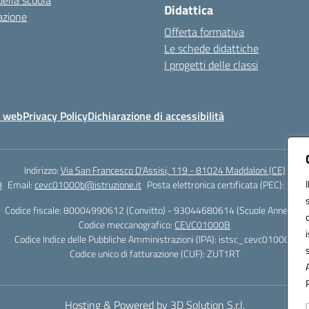
della scuola
Didattica
azione
Offerta formativa
Le schede didattiche
I progetti delle classi
o web
Privacy Policy
Dichiarazione di accessibilità
Indirizzo:
Via San Francesco D'Assisi, 119 - 81024 Maddaloni (CE)
9
Email:
cevc01000b@istruzione.it
Posta elettronica certificata (PEC):
cevc0
Codice fiscale: 80004990612 (Convitto) - 93044680614 (Scuole Annesse)
Codice meccanografico:
CEVC01000B
Codice Indice delle Pubbliche Amministrazioni (IPA): istsc_cevc01000b
Codice unico di fatturazione (CUF): ZUT1RT
Hosting & Powered by 3D Solution S.r.l.