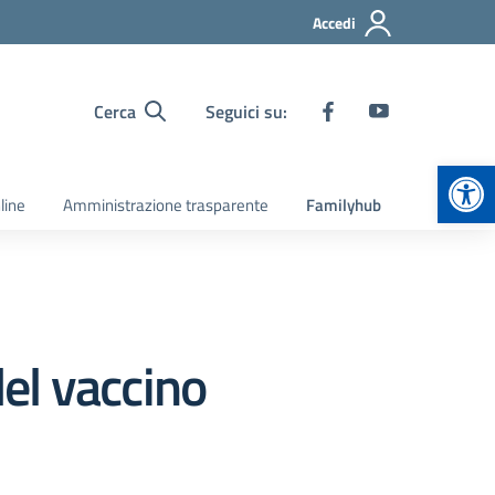
Accedi
Cerca
Seguici su:
Apr
line
Amministrazione trasparente
Familyhub
del vaccino