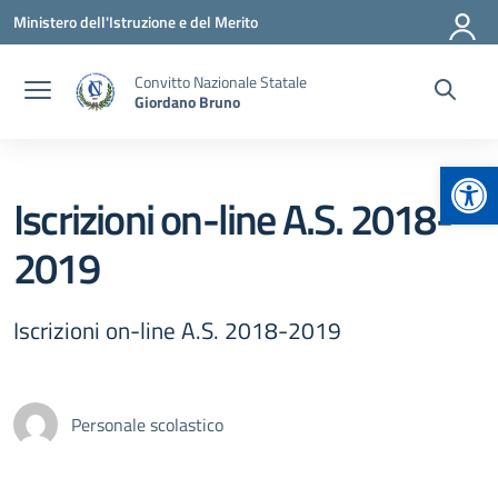
Vai ai contenuti
Vai al menu di navigazione
Vai al footer
Ministero dell'Istruzione e del Merito
Convitto Nazionale Statale
Giordano Bruno
Apr
Iscrizioni on-line A.S. 2018-
2019
Iscrizioni on-line A.S. 2018-2019
Personale scolastico