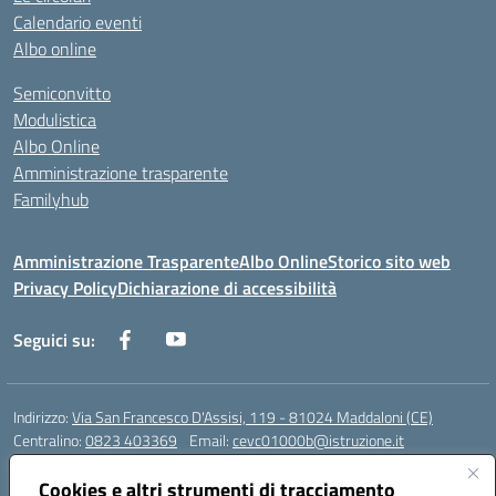
Calendario eventi
Albo online
Semiconvitto
Modulistica
Albo Online
Amministrazione trasparente
Familyhub
Amministrazione Trasparente
Albo Online
Storico sito web
Privacy Policy
Dichiarazione di accessibilità
Seguici su:
Indirizzo:
Via San Francesco D'Assisi, 119 - 81024 Maddaloni (CE)
Centralino:
0823 403369
Email:
cevc01000b@istruzione.it
Posta elettronica certificata (PEC):
cevc01000b@pec.istruzione.it
Cookies e altri strumenti di tracciamento