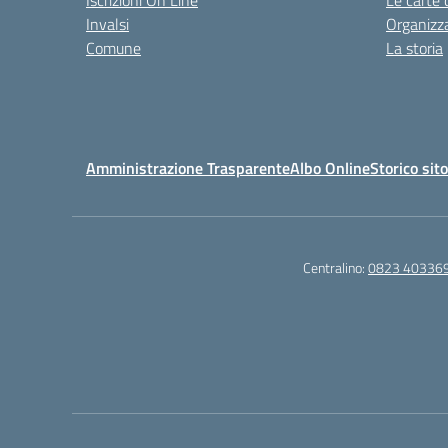
Iscrizioni On Line
Le carte 
Invalsi
Organizz
Comune
La storia
Amministrazione Trasparente
Albo Online
Storico sit
Centralino:
0823 40336