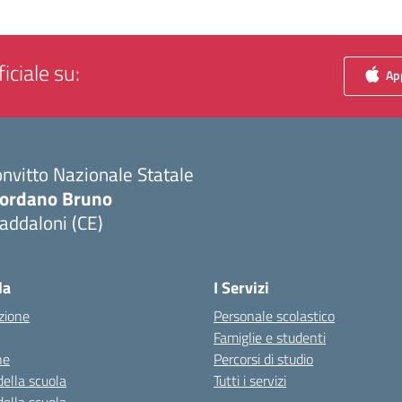
iciale su:
App
nvitto Nazionale Statale
iordano Bruno
addaloni (CE)
Visita la pagina iniziale della scuola
la
I Servizi
zione
Personale scolastico
Famiglie e studenti
ne
Percorsi di studio
della scuola
Tutti i servizi