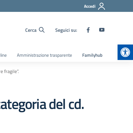
Accedi
Cerca
Seguici su:
Apr
line
Amministrazione trasparente
Familyhub
 fragile”.
categoria del cd.