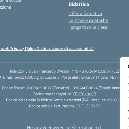
della scuola
Didattica
azione
Offerta formativa
Le schede didattiche
I progetti delle classi
o web
Privacy Policy
Dichiarazione di accessibilità
Indirizzo:
Via San Francesco D'Assisi, 119 - 81024 Maddaloni (CE)
9
Email:
cevc01000b@istruzione.it
Posta elettronica certificata (PEC):
cevc0
Codice fiscale: 80004990612 (Convitto) - 93044680614 (Scuole Annesse)
Codice meccanografico:
CEVC01000B
Codice Indice delle Pubbliche Amministrazioni (IPA): istsc_cevc01000b
Codice unico di fatturazione (CUF): ZUT1RT
Hosting & Powered by 3D Solution S.r.l.