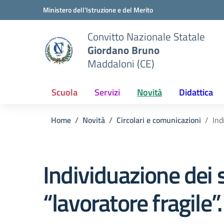
Vai ai contenuti
Vai al menu di navigazione
Vai al footer
Ministero dell'Istruzione e del Merito
Convitto Nazionale Statale
Giordano Bruno
Maddaloni (CE)
Scuola
Servizi
Novità
Didattica
Home
Novità
Circolari e comunicazioni
Ind
Individuazione dei s
“lavoratore fragile”.