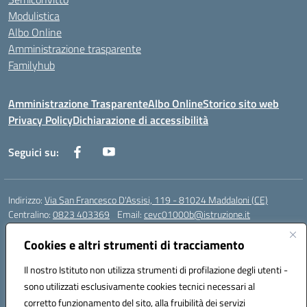
Modulistica
Albo Online
Amministrazione trasparente
Familyhub
Amministrazione Trasparente
Albo Online
Storico sito web
Privacy Policy
Dichiarazione di accessibilità
Seguici su:
Indirizzo:
Via San Francesco D'Assisi, 119 - 81024 Maddaloni (CE)
Centralino:
0823 403369
Email:
cevc01000b@istruzione.it
Posta elettronica certificata (PEC):
cevc01000b@pec.istruzione.it
Cookies e altri strumenti di tracciamento
Codice fiscale: 80004990612 (Convitto) - 93044680614 (Scuole
Annesse)
Il nostro Istituto non utilizza strumenti di profilazione degli utenti -
Codice meccanografico:
CEVC01000B
sono utilizzati esclusivamente cookies tecnici necessari al
Codice Indice delle Pubbliche Amministrazioni (IPA): istsc_cevc01000b
corretto funzionamento del sito, alla fruibilità dei servizi