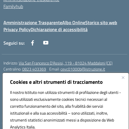
Familyhub
Amministrazione Trasparente
Albo Online
Storico sito web
Privacy Policy
Dichiarazione di accessibilità
Seguici su:
Indirizzo:
Via San Francesco D'Assisi, 119 - 81024 Maddaloni (CE)
Centralino:
0823 403369
Email:
cevc01000b@istruzione.it
Posta elettronica certificata (PEC):
cevc01000b@pec.istruzione.it
Cookies e altri strumenti di tracciamento
Codice fiscale: 80004990612 (Convitto) - 93044680614 (Scuole
Annesse)
Il nostro Istituto non utilizza strumenti di profilazione degli utenti -
Codice meccanografico:
CEVC01000B
sono utilizzati esclusivamente cookies tecnici necessari al
Codice Indice delle Pubbliche Amministrazioni (IPA): istsc_cevc01000b
corretto funzionamento del sito, alla fruibilità dei servizi
Codice unico di fatturazione (CUF): ZUT1RT
istituzionali e alla sua accessibilità – sono utilizzati, inoltre,
strumenti statistici anonimizzati messi a disposizione da Web
Analytics Italia.