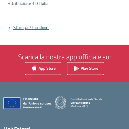
Attribuzione 4.0 Italia.
Stampa / Condividi
Scarica la nostra app ufficiale su:
App Store
Play Store
Convitto Nazionale Statale
Giordano Bruno
Maddaloni (CE)
— Visita la pagina iniziale della scuola
Link Esterni