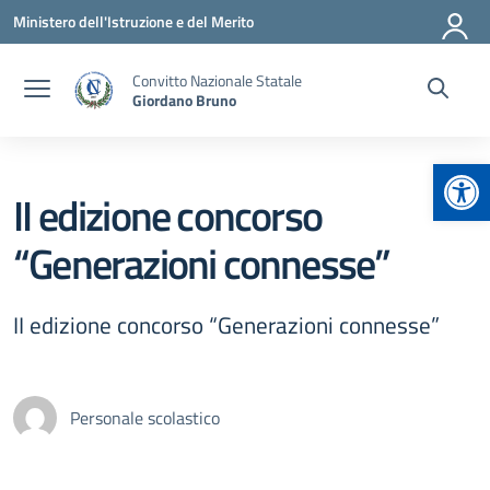
Vai ai contenuti
Vai al menu di navigazione
Vai al footer
Ministero dell'Istruzione e del Merito
Convitto Nazionale Statale
Giordano Bruno
Apr
II edizione concorso
“Generazioni connesse”
II edizione concorso “Generazioni connesse”
Personale scolastico