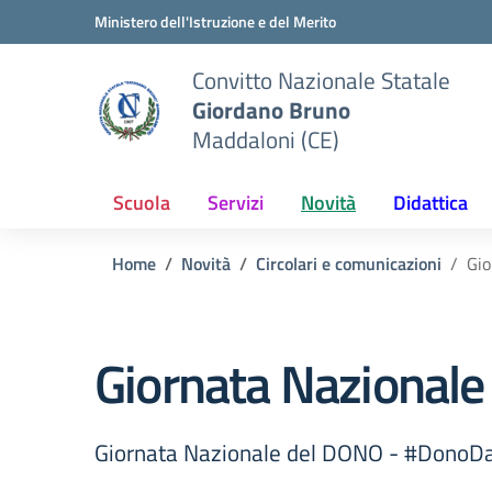
Vai ai contenuti
Vai al menu di navigazione
Vai al footer
Ministero dell'Istruzione e del Merito
Convitto Nazionale Statale
Giordano Bruno
Maddaloni (CE)
Scuola
Servizi
Novità
Didattica
Home
Novità
Circolari e comunicazioni
Gio
Giornata Nazional
Giornata Nazionale del DONO - #DonoDa