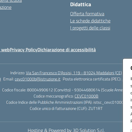
della scuola
Didattica
azione
Offerta formativa
Le schede didattiche
I progetti delle classi
o web
Privacy Policy
Dichiarazione di accessibilità
Indirizzo:
Via San Francesco D'Assisi, 119 - 81024 Maddaloni (CE)
9
Email:
cevc01000b@istruzione.it
Posta elettronica certificata (PEC):
cevc0
Codice fiscale: 80004990612 (Convitto) - 93044680614 (Scuole Annesse)
Codice meccanografico:
CEVC01000B
Codice Indice delle Pubbliche Amministrazioni (IPA): istsc_cevc01000b
Codice unico di fatturazione (CUF): ZUT1RT
Hosting & Powered by 3D Solution S.r.l.