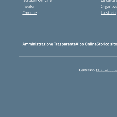
Iscrizioni On Line
Le carte 
Invalsi
Organizz
Comune
La storia
Amministrazione Trasparente
Albo Online
Storico sit
Centralino:
0823 40336