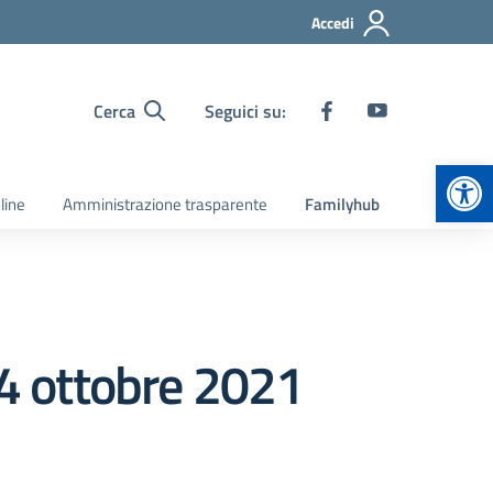
Accedi
Cerca
Seguici su:
Apr
line
Amministrazione trasparente
Familyhub
4 ottobre 2021