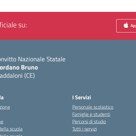
iciale su:
App
nvitto Nazionale Statale
iordano Bruno
addaloni (CE)
Visita la pagina iniziale della scuola
la
I Servizi
zione
Personale scolastico
Famiglie e studenti
ne
Percorsi di studio
della scuola
Tutti i servizi