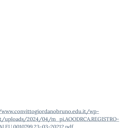
//www.convittogiordanobruno.edu.it/wp-
nt/uploads/2024/04/m_pi.AOODRCA.REGISTRO-
ALEU.0010799.23-03-20212.pdf