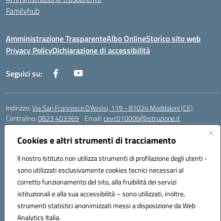
Familyhub
Amministrazione Trasparente
Albo Online
Storico sito web
Privacy Policy
Dichiarazione di accessibilità
Seguici su:
Indirizzo:
Via San Francesco D'Assisi, 119 - 81024 Maddaloni (CE)
Centralino:
0823 403369
Email:
cevc01000b@istruzione.it
Posta elettronica certificata (PEC):
cevc01000b@pec.istruzione.it
Cookies e altri strumenti di tracciamento
Codice fiscale: 80004990612 (Convitto) - 93044680614 (Scuole
Annesse)
Il nostro Istituto non utilizza strumenti di profilazione degli utenti -
Codice meccanografico:
CEVC01000B
sono utilizzati esclusivamente cookies tecnici necessari al
Codice Indice delle Pubbliche Amministrazioni (IPA): istsc_cevc01000b
corretto funzionamento del sito, alla fruibilità dei servizi
Codice unico di fatturazione (CUF): ZUT1RT
istituzionali e alla sua accessibilità – sono utilizzati, inoltre,
strumenti statistici anonimizzati messi a disposizione da Web
Analytics Italia.