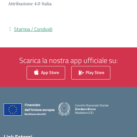
Attribuzione 4.0 Italia.
Stampa / Condividi
Scarica la nostra app ufficiale su:
App Store
Play Store
Convitto Nazionale Statale
Giordano Bruno
Maddaloni (CE)
— Visita la pagina iniziale della scuola
Link Esterni