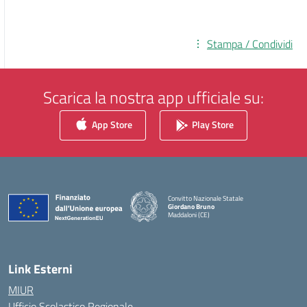
Stampa / Condividi
Scarica la nostra app ufficiale su:
App Store
Play Store
Convitto Nazionale Statale
Giordano Bruno
Maddaloni (CE)
— Visita la pagina iniziale della scuola
Link Esterni
MIUR
Ufficio Scolastico Regionale