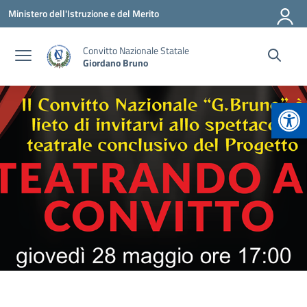
Vai ai contenuti
Vai al menu di navigazione
Vai al footer
Ministero dell'Istruzione e del Merito
Convitto Nazionale Statale
Giordano Bruno
Apr