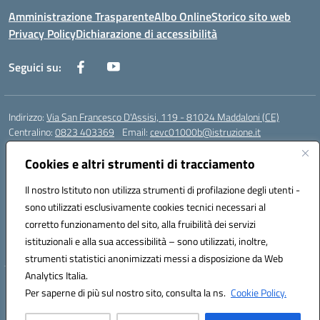
Amministrazione Trasparente
Albo Online
Storico sito web
Privacy Policy
Dichiarazione di accessibilità
Seguici su:
Indirizzo:
Via San Francesco D'Assisi, 119 - 81024 Maddaloni (CE)
Centralino:
0823 403369
Email:
cevc01000b@istruzione.it
Posta elettronica certificata (PEC):
cevc01000b@pec.istruzione.it
Cookies e altri strumenti di tracciamento
Codice fiscale: 80004990612 (Convitto) - 93044680614 (Scuole
Annesse)
Il nostro Istituto non utilizza strumenti di profilazione degli utenti -
Codice meccanografico:
CEVC01000B
sono utilizzati esclusivamente cookies tecnici necessari al
Codice Indice delle Pubbliche Amministrazioni (IPA): istsc_cevc01000b
corretto funzionamento del sito, alla fruibilità dei servizi
Codice unico di fatturazione (CUF): ZUT1RT
istituzionali e alla sua accessibilità – sono utilizzati, inoltre,
strumenti statistici anonimizzati messi a disposizione da Web
Analytics Italia.
Hosting & Powered by 3D Solution S.r.l.
Per saperne di più sul nostro sito, consulta la ns.
Cookie Policy.
Concept & Design by Designers Italia