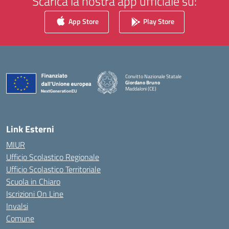
Scarica la nostra app ufficiale su:
App Store
Play Store
Convitto Nazionale Statale
Giordano Bruno
Maddaloni (CE)
— Visita la pagina iniziale della scuola
Link Esterni
MIUR
Ufficio Scolastico Regionale
Ufficio Scolastico Territoriale
Scuola in Chiaro
Iscrizioni On Line
Invalsi
Comune