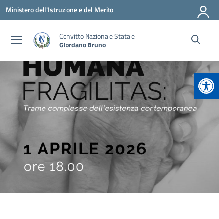
Vai ai contenuti
Vai al menu di navigazione
Vai al footer
Ministero dell'Istruzione e del Merito
Convitto Nazionale Statale
Giordano Bruno
Apr