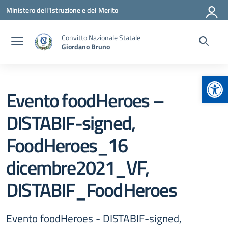
Vai ai contenuti
Vai al menu di navigazione
Vai al footer
Ministero dell'Istruzione e del Merito
Convitto Nazionale Statale
Giordano Bruno
Apr
Evento foodHeroes –
DISTABIF-signed,
FoodHeroes_16
dicembre2021_VF,
DISTABIF_FoodHeroes
Evento foodHeroes - DISTABIF-signed,