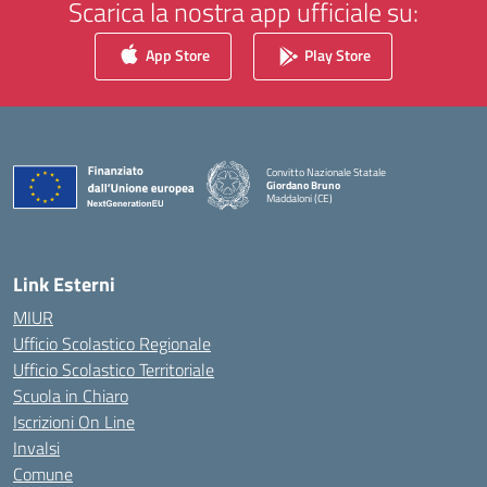
Scarica la nostra app ufficiale su:
App Store
Play Store
Convitto Nazionale Statale
Giordano Bruno
Maddaloni (CE)
— Visita la pagina iniziale della scuola
Link Esterni
MIUR
Ufficio Scolastico Regionale
Ufficio Scolastico Territoriale
Scuola in Chiaro
Iscrizioni On Line
Invalsi
Comune