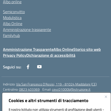
Albo online
Semiconvitto
Modulistica
Albo Online
Amministrazione trasparente
Familyhub
Amministrazione Trasparente
Albo Online
Storico sito web
Privacy Policy
Dichiarazione di accessibilità
Seguici su:
Indirizzo:
Via San Francesco D'Assisi, 119 - 81024 Maddaloni (CE)
Centralino:
0823 403369
Email:
cevc01000b@istruzione.it
Posta elettronica certificata (PEC):
cevc01000b@pec.istruzione.it
Cookies e altri strumenti di tracciamento
Codice fiscale: 80004990612 (Convitto) - 93044680614 (Scuole
Annesse)
Il nostro Istituto non utilizza strumenti di profilazione degli utenti -