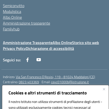
Semiconvitto
Modulistica
Albo Online
Amministrazione trasparente
Familyhub
Amministrazione Trasparente
Albo Online
Storico sito web
Privacy Policy
Dichiarazione di accessibilità
Seguici su:
Indirizzo:
Via San Francesco D'Assisi, 119 - 81024 Maddaloni (CE)
Centralino:
0823 403369
Email:
cevc01000b@istruzione.it
Posta elettronica certificata (PEC):
cevc01000b@pec.istruzione.it
Cookies e altri strumenti di tracciamento
Codice fiscale: 80004990612 (Convitto) - 93044680614 (Scuole
Annesse)
Il nostro Istituto non utilizza strumenti di profilazione degli utenti -
Codice meccanografico:
CEVC01000B
sono utilizzati esclusivamente cookies tecnici necessari al