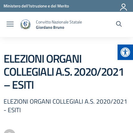
Vai ai contenuti
Vai al menu di navigazione
Vai al footer
Ministero dell'Istruzione e del Merito
Convitto Nazionale Statale
Giordano Bruno
Apr
ELEZIONI ORGANI
COLLEGIALI A.S. 2020/2021
– ESITI
ELEZIONI ORGANI COLLEGIALI A.S. 2020/2021
- ESITI