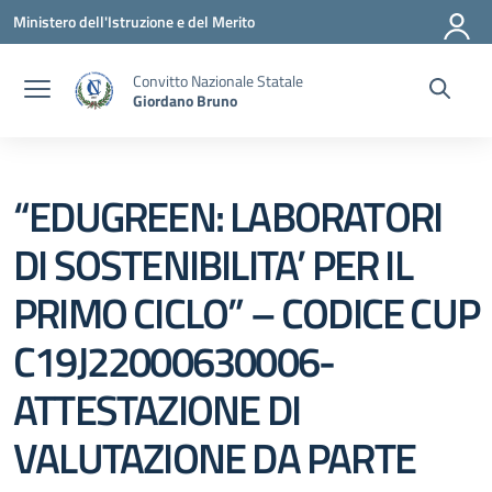
Vai ai contenuti
Vai al menu di navigazione
Vai al footer
Ministero dell'Istruzione e del Merito
Convitto Nazionale Statale
Giordano Bruno
“EDUGREEN: LABORATORI
DI SOSTENIBILITA’ PER IL
PRIMO CICLO” – CODICE CUP
C19J22000630006-
ATTESTAZIONE DI
VALUTAZIONE DA PARTE