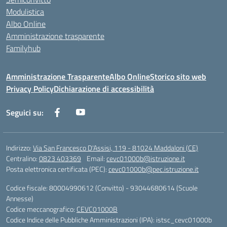
Modulistica
Albo Online
Amministrazione trasparente
Familyhub
Amministrazione Trasparente
Albo Online
Storico sito web
Privacy Policy
Dichiarazione di accessibilità
Seguici su:
Indirizzo:
Via San Francesco D'Assisi, 119 - 81024 Maddaloni (CE)
Centralino:
0823 403369
Email:
cevc01000b@istruzione.it
Posta elettronica certificata (PEC):
cevc01000b@pec.istruzione.it
Codice fiscale: 80004990612 (Convitto) - 93044680614 (Scuole
Annesse)
Codice meccanografico:
CEVC01000B
Codice Indice delle Pubbliche Amministrazioni (IPA): istsc_cevc01000b