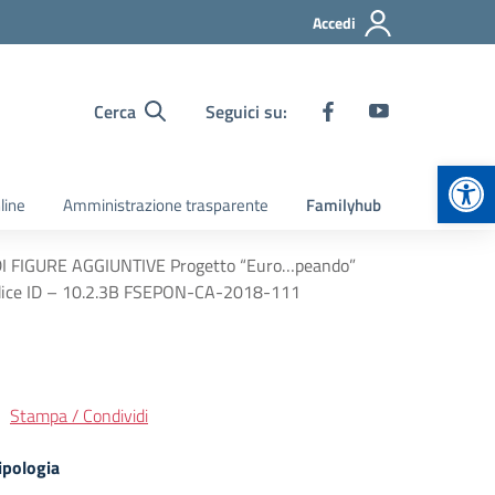
Accedi
Cerca
Seguici su:
Apr
line
Amministrazione trasparente
Familyhub
DI FIGURE AGGIUNTIVE Progetto “Euro…peando”
dice ID – 10.2.3B FSEPON-CA-2018-111
Stampa / Condividi
ipologia