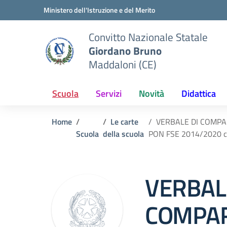
Vai ai contenuti
Vai al menu di navigazione
Vai al footer
Ministero dell'Istruzione e del Merito
Convitto Nazionale Statale
Giordano Bruno
Maddaloni (CE)
Scuola
Servizi
Novità
Didattica
Home
Le carte
VERBALE DI COMPARA
Scuola
della scuola
PON FSE 2014/2020 co
VERBAL
COMPAR