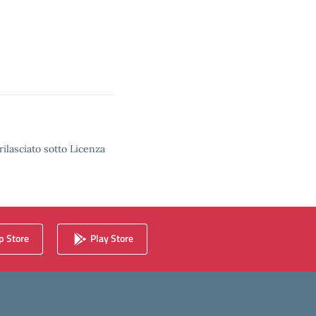
rilasciato sotto Licenza
 Store
Play Store