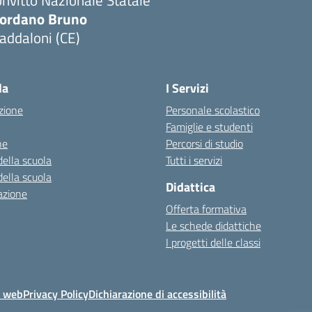
nvitto Nazionale Statale
iordano Bruno
addaloni (CE)
Visita la pagina iniziale della scuola
la
I Servizi
zione
Personale scolastico
Famiglie e studenti
ne
Percorsi di studio
della scuola
Tutti i servizi
della scuola
Didattica
azione
Offerta formativa
Le schede didattiche
I progetti delle classi
o web
Privacy Policy
Dichiarazione di accessibilità