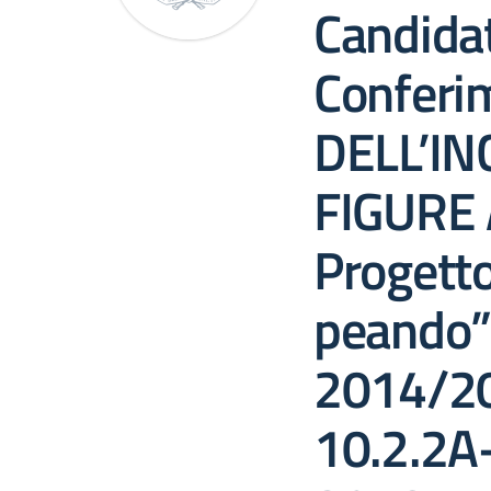
Candidat
Conferi
DELL’IN
FIGURE
Progett
peando”
2014/20
10.2.2A