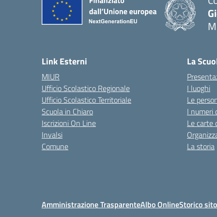
Co
G
M
— 
Link Esterni
La Scuo
MIUR
Presenta
Ufficio Scolastico Regionale
I luoghi
Ufficio Scolastico Territoriale
Le perso
Scuola in Chiaro
I numeri 
Iscrizioni On Line
Le carte 
Invalsi
Organizz
Comune
La storia
Amministrazione Trasparente
Albo Online
Storico sit