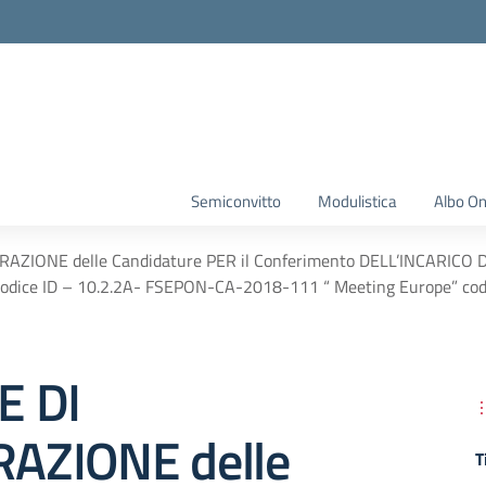
Semiconvitto
Modulistica
Albo On
ZIONE delle Candidature PER il Conferimento DELL’INCARICO 
dice ID – 10.2.2A- FSEPON-CA-2018-111 “ Meeting Europe” co
E DI
AZIONE delle
T