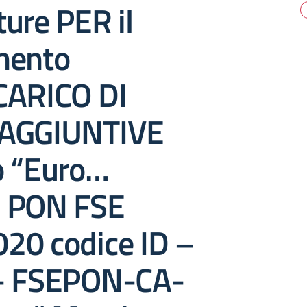
ure PER il
mento
CARICO DI
 AGGIUNTIVE
o “Euro…
 PON FSE
20 codice ID –
- FSEPON-CA-