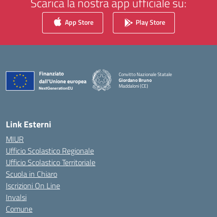
Scarica la nostra app ufficiale su:
App Store
Play Store
Convitto Nazionale Statale
Giordano Bruno
Maddaloni (CE)
— Visita la pagina iniziale della scuola
Link Esterni
MIUR
Ufficio Scolastico Regionale
Ufficio Scolastico Territoriale
Scuola in Chiaro
Iscrizioni On Line
Invalsi
Comune