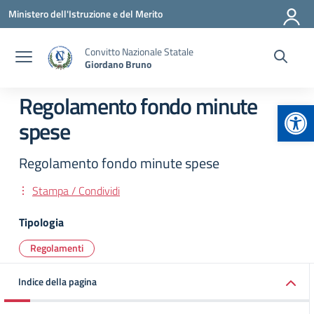
Vai ai contenuti
Vai al menu di navigazione
Vai al footer
Ministero dell'Istruzione e del Merito
Convitto Nazionale Statale
Giordano Bruno
Regolamento fondo minute
Apr
spese
Regolamento fondo minute spese
Stampa / Condividi
Tipologia
Regolamenti
Indice della pagina