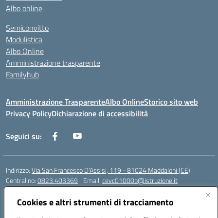
Albo online
Semiconvitto
Modulistica
Albo Online
Amministrazione trasparente
Familyhub
Amministrazione Trasparente
Albo Online
Storico sito web
Privacy Policy
Dichiarazione di accessibilità
Seguici su:
Indirizzo:
Via San Francesco D'Assisi, 119 - 81024 Maddaloni (CE)
Centralino:
0823 403369
Email:
cevc01000b@istruzione.it
Posta elettronica certificata (PEC):
cevc01000b@pec.istruzione.it
Cookies e altri strumenti di tracciamento
Codice fiscale: 80004990612 (Convitto) - 93044680614 (Scuole