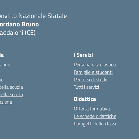
nvitto Nazionale Statale
iordano Bruno
addaloni (CE)
Visita la pagina iniziale della scuola
la
I Servizi
zione
Personale scolastico
Famiglie e studenti
ne
Percorsi di studio
della scuola
Tutti i servizi
della scuola
Didattica
azione
Offerta formativa
Le schede didattiche
I progetti delle classi