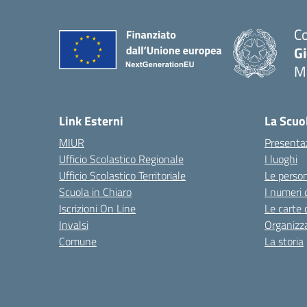
Co
G
M
— 
Link Esterni
La Scuo
MIUR
Presenta
Ufficio Scolastico Regionale
I luoghi
Ufficio Scolastico Territoriale
Le perso
Scuola in Chiaro
I numeri 
Iscrizioni On Line
Le carte 
Invalsi
Organizz
Comune
La storia