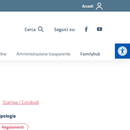
Accedi
Cerca
Seguici su:
Apr
line
Amministrazione trasparente
Familyhub
Stampa / Condividi
ipologia
Regolamenti