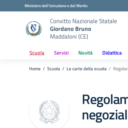
Vai ai contenuti
Vai al menu di navigazione
Vai al footer
Ministero dell'Istruzione e del Merito
Convitto Nazionale Statale
Giordano Bruno
Maddaloni (CE)
Scuola
Servizi
Novità
Didattica
Home
Scuola
Le carte della scuola
Regolam
Regolame
negozial