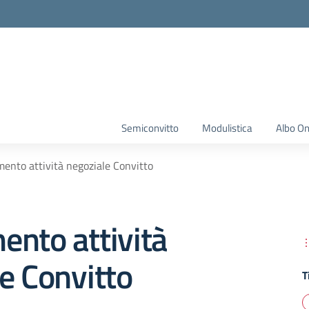
Semiconvitto
Modulistica
Albo On
ento attività negoziale Convitto
nto attività
e Convitto
T